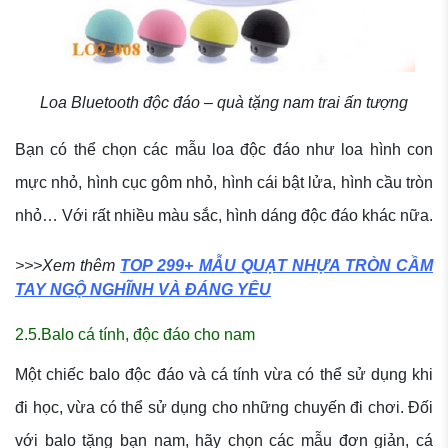
Loa Bluetooth độc đáo – quà tặng nam trai ấn tượng
Bạn có thể chọn các mẫu loa độc đáo như loa hình con
mực nhỏ, hình cục gôm nhỏ, hình cái bật lửa, hình cầu tròn
nhỏ… Với rất nhiều màu sắc, hình dáng độc đáo khác nữa.
>>>Xem thêm
TOP 299+ MẪU QUẠT NHỰA TRÒN CẦM
TAY NGỘ NGHĨNH VÀ ĐÁNG YÊU
2.5.Balo cá tính, độc đáo cho nam
Một chiếc balo độc đáo và cá tính vừa có thể sử dụng khi
đi học, vừa có thể sử dụng cho những chuyến đi chơi. Đối
với balo tặng bạn nam, hãy chọn các mẫu đơn giản, cá