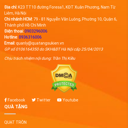
Địa chỉ:
K23 TT10 đường Foresa1, KĐT Xuân Phương, Nam Từ
Liêm, Hà Nội
Chi nhánh HCM:
79 - 81 Nguyễn Văn Luông, Phường 10, Quận 6,
Thành phố Hồ Chí Minh
Điện thoại:
0903296006
Hotline
:
0936316006
Email:
quanly@quatangsukien.vn
GP số 0106164350 do SKH&ĐT Hà Nội cấp 25/04/2013
Chịu trách nhiệm nội dung: Trần Thị Kiều
Facebook
Twitter
Youtube
QUÀ TẶNG
QUẠT TRÒN