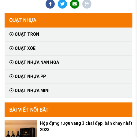
QUẠT NHỰA
QUẠT TRÒN
QUẠT XÒE
QUẠT NHỰA NAN HOA
QUẠT NHỰA PP
QUẠT NHỰA MINI
BÀI VIẾT NỔI BẬT
Hộp đựng rượu vang 3 chai đẹp, bán chạy nhất
2023