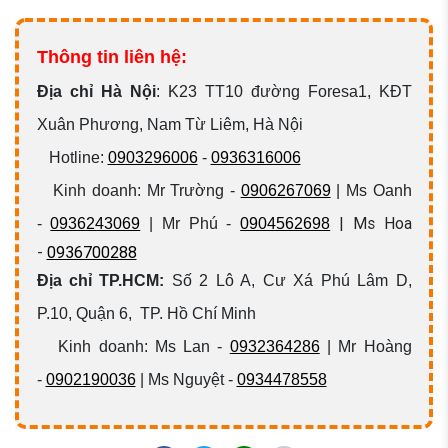
Thông tin liên hệ:
Địa chỉ Hà Nội
:
K23 TT10 đường Foresa1, KĐT
Xuân Phương, Nam Từ Liêm, Hà Nội
Hotline:
0903296006
-
0936316006
Kinh doanh: Mr Trường -
0906267069
| Ms Oanh
| Ms Hoa
-
0936243069
| Mr Phú -
0904562698
-
0936700288
Địa chỉ TP.HCM:
Số 2 Lô A, Cư Xá Phú Lâm D,
P.10, Quận 6, TP. Hồ Chí Minh
Kinh doanh: Ms Lan -
0932364286
| Mr Hoàng
-
0902190036
| Ms Nguyệt -
0934478558