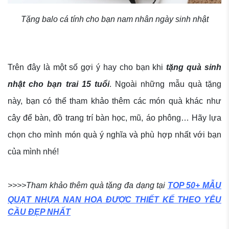
Tặng balo cá tính cho bạn nam nhân ngày sinh nhật
Trên đây là một số gợi ý hay cho bạn khi
tặng quà sinh
nhật cho bạn trai 15 tuổi
. Ngoài những mẫu quà tặng
này, bạn có thể tham khảo thêm các món quà khác như
cây để bàn, đồ trang trí bàn học, mũ, áo phông… Hãy lựa
chọn cho mình món quà ý nghĩa và phù hợp nhất với bạn
của mình nhé!
>>>>Tham khảo thêm quà tặng đa dạng tại
TOP 50+ MẪU
QUẠT NHỰA NAN HOA ĐƯỢC THIẾT KẾ THEO YÊU
CẦU ĐẸP NHẤT