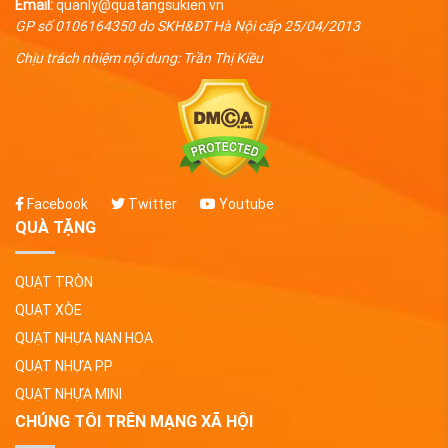
Email:
quanly@quatangsukien.vn
GP số 0106164350 do SKH&ĐT Hà Nội cấp 25/04/2013
Chịu trách nhiệm nội dung: Trần Thị Kiều
Facebook
Twitter
Youtube
QUÀ TẶNG
QUẠT TRÒN
QUẠT XÒE
QUẠT NHỰA NAN HOA
QUẠT NHỰA PP
QUẠT NHỰA MINI
CHÚNG TÔI TRÊN MẠNG XÃ HỘI