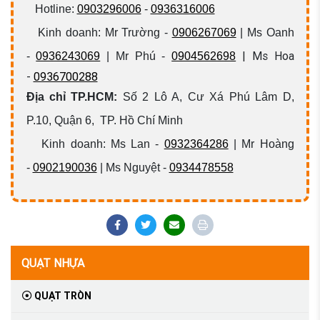
Hotline:
0903296006
-
0936316006
Kinh doanh: Mr Trường -
0906267069
| Ms Oanh
| Ms Hoa
-
0936243069
| Mr Phú -
0904562698
-
0936700288
Địa chỉ TP.HCM:
Số 2 Lô A, Cư Xá Phú Lâm D,
P.10, Quận 6, TP. Hồ Chí Minh
Kinh doanh: Ms Lan -
0932364286
| Mr Hoàng
-
0902190036
| Ms Nguyệt -
0934478558
QUẠT NHỰA
QUẠT TRÒN