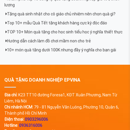
lượng
Tặng quà sinh nhật cho cô giáo chủ nhiệm nên chọn quà gì?
Top 10+ mẫu Quà Tết tặng khách hàng cực kỳ độc đáo
TOP 10+ Món quà tặng cho học sinh tiểu học ý nghĩa thiết thực
Hướng dẫn cách làm đồ chơi mầm non cho trẻ
10+ món quà tặng dưới 100K nhưng đầy ý nghĩa cho bạn gái
QUÀ TẶNG DOANH NGHIỆP EPVINA
Địa chỉ:
K23 TT10 đường Foresa1, KĐT Xuân Phương, Nam Từ
Liêm, Hà Nội
Chi nhánh HCM:
79 - 81 Nguyễn Văn Luông, Phường 10, Quận 6,
Thành phố Hồ Chí Minh
Điện thoại:
0903296006
Hotline
:
0936316006