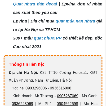
Quạt nhựa dán decal
| Epvina đơn vị nhận
sản xuất theo yêu cầu
Epvina | Địa chỉ mua
quạt múa nan nhựa
giá
rẻ tại Hà Nội và TPHCM
300+ mẫu
quạt nhựa PP
có thiết kế đẹp, độc
đáo nhất 2021
Thông tin liên hệ:
Địa chỉ Hà Nội
:
K23 TT10 đường Foresa1, KĐT
Xuân Phương, Nam Từ Liêm, Hà Nội
Hotline:
0903296006
-
0936316006
Kinh doanh: Mr Trường -
0906267069
| Ms Oanh
| Ms Hoa
-
0936243069
| Mr Phú -
0904562698