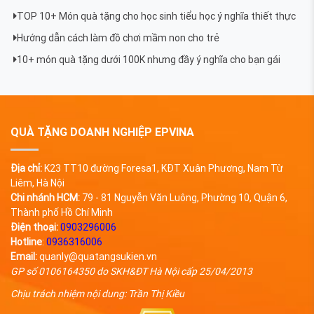
TOP 10+ Món quà tặng cho học sinh tiểu học ý nghĩa thiết thực
Hướng dẫn cách làm đồ chơi mầm non cho trẻ
10+ món quà tặng dưới 100K nhưng đầy ý nghĩa cho bạn gái
QUÀ TẶNG DOANH NGHIỆP EPVINA
Địa chỉ:
K23 TT10 đường Foresa1, KĐT Xuân Phương, Nam Từ
Liêm, Hà Nội
Chi nhánh HCM:
79 - 81 Nguyễn Văn Luông, Phường 10, Quận 6,
Thành phố Hồ Chí Minh
Điện thoại:
0903296006
Hotline
:
0936316006
Email:
quanly@quatangsukien.vn
GP số 0106164350 do SKH&ĐT Hà Nội cấp 25/04/2013
Chịu trách nhiệm nội dung: Trần Thị Kiều