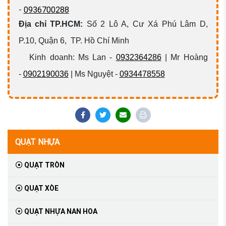
-
0936700288
Địa chỉ TP.HCM:
Số 2 Lô A, Cư Xá Phú Lâm D,
P.10, Quận 6, TP. Hồ Chí Minh
Kinh doanh: Ms Lan -
0932364286
| Mr Hoàng
-
0902190036
| Ms Nguyệt -
0934478558
QUẠT NHỰA
QUẠT TRÒN
QUẠT XÒE
QUẠT NHỰA NAN HOA