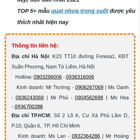
TOP 5+ mẫu
quạt nhựa trong suốt
được yêu
thích nhất hiện nay
Thông tin liên hệ:
Địa chỉ Hà Nội
:
K23 TT10 đường Foresa1, KĐT
Xuân Phương, Nam Từ Liêm, Hà Nội
Hotline:
0903296006
-
0936316006
Kinh doanh: Mr Trường -
0906267069
| Ms Oanh
| Ms Hoa
-
0936243069
| Mr Phú -
0904562698
-
0936700288
Địa chỉ TP.HCM:
Số 2 Lô A, Cư Xá Phú Lâm D,
P.10, Quận 6, TP. Hồ Chí Minh
Kinh doanh: Ms Lan -
0932364286
| Mr Hoàng