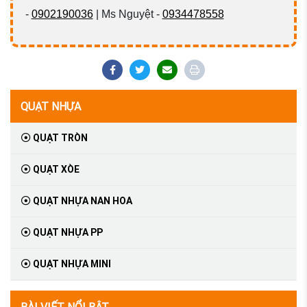
-
0902190036
| Ms Nguyệt -
0934478558
QUẠT NHỰA
QUẠT TRÒN
QUẠT XÒE
QUẠT NHỰA NAN HOA
QUẠT NHỰA PP
QUẠT NHỰA MINI
BÀI VIẾT NỔI BẬT