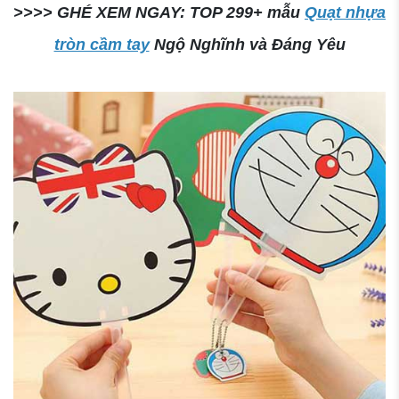
>>>> GHÉ XEM NGAY: TOP 299+ mẫu
Quạt nhựa
tròn cầm tay
Ngộ Nghĩnh và Đáng Yêu