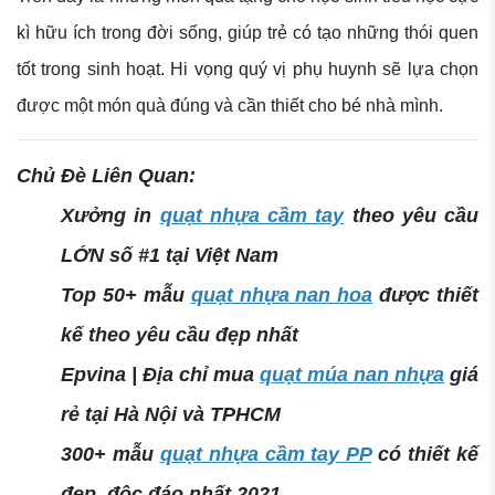
kì hữu ích trong đời sống, giúp trẻ có tạo những thói quen
tốt trong sinh hoạt. Hi vọng quý vị phụ huynh sẽ lựa chọn
được một món quà đúng và cần thiết cho bé nhà mình.
Chủ Đè Liên Quan:
Xưởng in
quạt nhựa cầm tay
theo yêu cầu
LỚN số #1 tại Việt Nam
Top 50+ mẫu
quạt nhựa nan hoa
được thiết
kế theo yêu cầu đẹp nhất
Epvina | Địa chỉ mua
quạt múa nan nhựa
giá
rẻ tại Hà Nội và TPHCM
300+ mẫu
quạt nhựa cầm tay PP
có thiết kế
đẹp, độc đáo nhất 2021