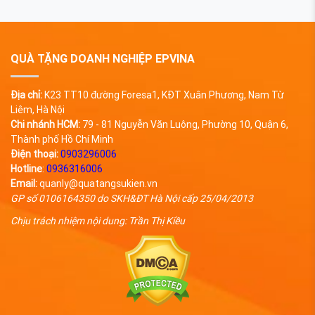
QUÀ TẶNG DOANH NGHIỆP EPVINA
Địa chỉ:
K23 TT10 đường Foresa1, KĐT Xuân Phương, Nam Từ
Liêm, Hà Nội
Chi nhánh HCM:
79 - 81 Nguyễn Văn Luông, Phường 10, Quận 6,
Thành phố Hồ Chí Minh
Điện thoại:
0903296006
Hotline
:
0936316006
Email:
quanly@quatangsukien.vn
GP số 0106164350 do SKH&ĐT Hà Nội cấp 25/04/2013
Chịu trách nhiệm nội dung: Trần Thị Kiều