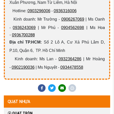
Xuân Phương, Nam Từ Liêm, Hà Nội
Hotline:
0903296006
-
0936316006
Kinh doanh: Mr Trường -
0906267069
| Ms Oanh
| Ms Hoa
-
0936243069
| Mr Phú -
0904562698
-
0936700288
Địa chỉ TP.HCM:
Số 2 Lô A, Cư Xá Phú Lâm D,
P.10, Quận 6, TP. Hồ Chí Minh
Kinh doanh: Ms Lan -
0932364286
| Mr Hoàng
-
0902190036
| Ms Nguyệt -
0934478558
QUẠT NHỰA
QUẠT TRÒN