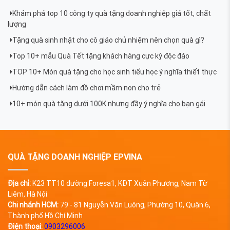
Khám phá top 10 công ty quà tặng doanh nghiệp giá tốt, chất
lượng
Tặng quà sinh nhật cho cô giáo chủ nhiệm nên chọn quà gì?
Top 10+ mẫu Quà Tết tặng khách hàng cực kỳ độc đáo
TOP 10+ Món quà tặng cho học sinh tiểu học ý nghĩa thiết thực
Hướng dẫn cách làm đồ chơi mầm non cho trẻ
10+ món quà tặng dưới 100K nhưng đầy ý nghĩa cho bạn gái
QUÀ TẶNG DOANH NGHIỆP EPVINA
Địa chỉ:
K23 TT10 đường Foresa1, KĐT Xuân Phương, Nam Từ
Liêm, Hà Nội
Chi nhánh HCM:
79 - 81 Nguyễn Văn Luông, Phường 10, Quận 6,
Thành phố Hồ Chí Minh
Điện thoại:
0903296006