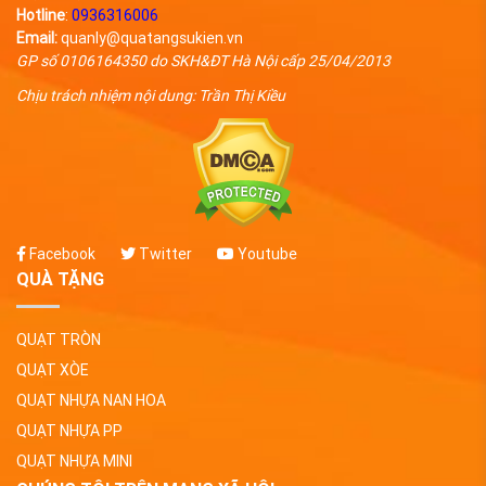
Hotline
:
0936316006
Email:
quanly@quatangsukien.vn
GP số 0106164350 do SKH&ĐT Hà Nội cấp 25/04/2013
Chịu trách nhiệm nội dung: Trần Thị Kiều
Facebook
Twitter
Youtube
QUÀ TẶNG
QUẠT TRÒN
QUẠT XÒE
QUẠT NHỰA NAN HOA
QUẠT NHỰA PP
QUẠT NHỰA MINI