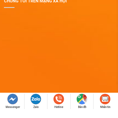
CHÚNG TÔI TRÊN MẠNG XÃ HỘI
Messenger
Zalo
Hotline
Bản đồ
Nhắn tin
Copyright 2019 © QUÀ TẶNG DOANH NGHIỆP EPVINA