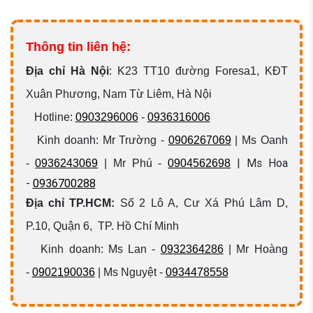
Thông tin liên hệ:
Địa chỉ Hà Nội
:
K23 TT10 đường Foresa1, KĐT
Xuân Phương, Nam Từ Liêm, Hà Nội
Hotline:
0903296006
-
0936316006
Kinh doanh: Mr Trường -
0906267069
| Ms Oanh
| Ms Hoa
-
0936243069
| Mr Phú -
0904562698
-
0936700288
Địa chỉ TP.HCM:
Số 2 Lô A, Cư Xá Phú Lâm D,
P.10, Quận 6, TP. Hồ Chí Minh
Kinh doanh: Ms Lan -
0932364286
| Mr Hoàng
-
0902190036
| Ms Nguyệt -
0934478558