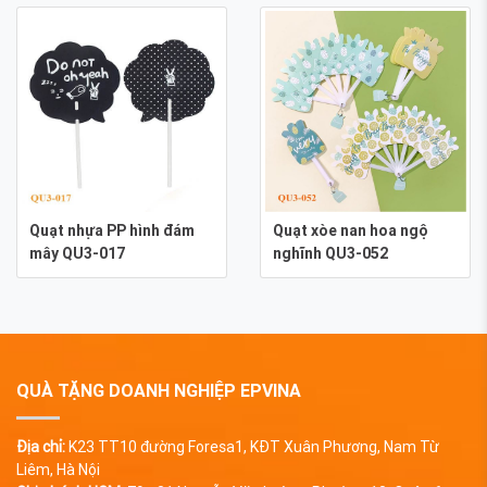
Quạt nhựa PP hình đám
Quạt xòe nan hoa ngộ
mây QU3-017
nghĩnh QU3-052
QUÀ TẶNG DOANH NGHIỆP EPVINA
Địa chỉ:
K23 TT10 đường Foresa1, KĐT Xuân Phương, Nam Từ
Liêm, Hà Nội