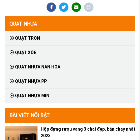
QUẠT NHỰA
QUẠT TRÒN
QUẠT XÒE
QUẠT NHỰA NAN HOA
QUẠT NHỰA PP
QUẠT NHỰA MINI
BÀI VIẾT NỔI BẬT
Hộp đựng rượu vang 3 chai đẹp, bán chạy nhất
2023