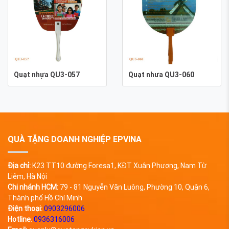
Quạt nhựa QU3-057
Quạt nhưa QU3-060
QUÀ TẶNG DOANH NGHIỆP EPVINA
Địa chỉ:
K23 TT10 đường Foresa1, KĐT Xuân Phương, Nam Từ
Liêm, Hà Nội
Chi nhánh HCM:
79 - 81 Nguyễn Văn Luông, Phường 10, Quận 6,
Thành phố Hồ Chí Minh
Điện thoại:
0903296006
Hotline
:
0936316006