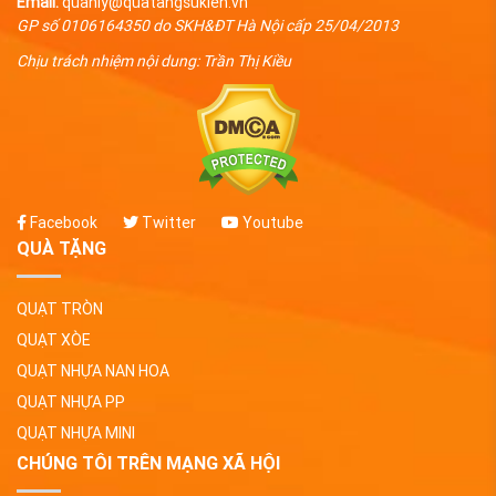
Email:
quanly@quatangsukien.vn
GP số 0106164350 do SKH&ĐT Hà Nội cấp 25/04/2013
Chịu trách nhiệm nội dung: Trần Thị Kiều
Facebook
Twitter
Youtube
QUÀ TẶNG
QUẠT TRÒN
QUẠT XÒE
QUẠT NHỰA NAN HOA
QUẠT NHỰA PP
QUẠT NHỰA MINI
CHÚNG TÔI TRÊN MẠNG XÃ HỘI