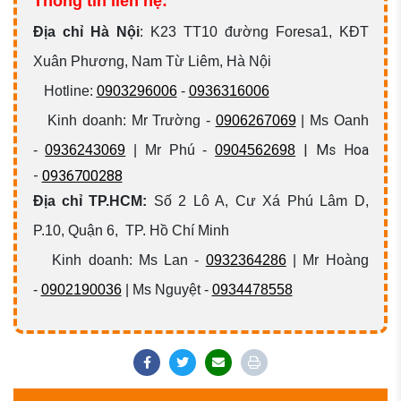
Thông tin liên hệ:
Địa chỉ Hà Nội
:
K23 TT10 đường Foresa1, KĐT
Xuân Phương, Nam Từ Liêm, Hà Nội
Hotline:
0903296006
-
0936316006
Kinh doanh: Mr Trường -
0906267069
| Ms Oanh
| Ms Hoa
-
0936243069
| Mr Phú -
0904562698
-
0936700288
Địa chỉ TP.HCM:
Số 2 Lô A, Cư Xá Phú Lâm D,
P.10, Quận 6, TP. Hồ Chí Minh
Kinh doanh: Ms Lan -
0932364286
| Mr Hoàng
-
0902190036
| Ms Nguyệt -
0934478558