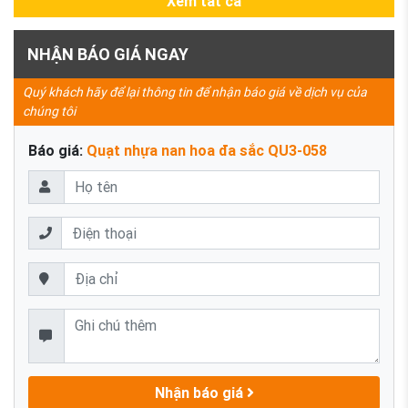
Xem tất cả
NHẬN BÁO GIÁ NGAY
Quý khách hãy để lại thông tin để nhận báo giá về dịch vụ của
chúng tôi
Báo giá:
Quạt nhựa nan hoa đa sắc QU3-058
Nhận báo giá