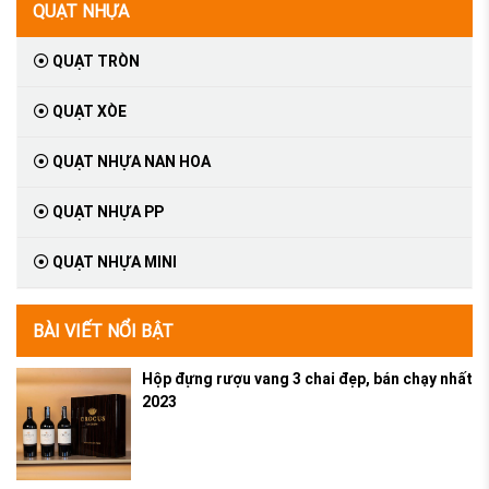
QUẠT NHỰA
QUẠT TRÒN
QUẠT XÒE
QUẠT NHỰA NAN HOA
QUẠT NHỰA PP
QUẠT NHỰA MINI
BÀI VIẾT NỔI BẬT
Hộp đựng rượu vang 3 chai đẹp, bán chạy nhất
2023