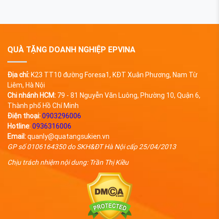
đựng rượu vang vừa mang đến sự sang
trọng, lại có giá thành khá rẻ. Cùng tìm hiểu
chi tiết về các chất liệu hộp đựng rượu vang
làm quà qua nội dung bài viết sau đây.
QUÀ TẶNG DOANH NGHIỆP EPVINA
Địa chỉ:
K23 TT10 đường Foresa1, KĐT Xuân Phương, Nam Từ
Liêm, Hà Nội
Chi nhánh HCM:
79 - 81 Nguyễn Văn Luông, Phường 10, Quận 6,
Thành phố Hồ Chí Minh
Điện thoại:
0903296006
Hotline
:
0936316006
Email:
quanly@quatangsukien.vn
GP số 0106164350 do SKH&ĐT Hà Nội cấp 25/04/2013
Chịu trách nhiệm nội dung: Trần Thị Kiều