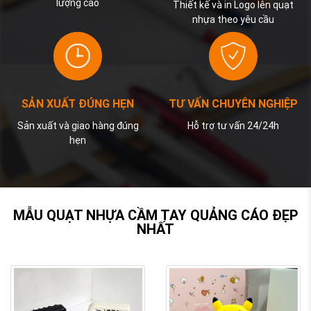
lượng cao
Thiết kế và in Logo lên quạt
nhựa theo yêu cầu
SẢN XUẤT ĐÚNG HẸN
TƯ VẤN CHUYÊN NGHIỆP
Sản xuất và giao hàng đúng
Hỗ trợ tư vấn 24/24h
hẹn
MẪU QUẠT NHỰA CẦM TAY QUẢNG CÁO ĐẸP
NHẤT