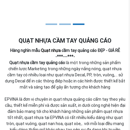
QUẠT NHỰA CẦM TAY QUẢNG CÁO
Hàng nghìn mẫu
Quạt nhựa
cầm tay quảng cáo ĐẸP - GIÁ RẺ
-***---***-
Quạt nhựa cầm tay quảng cáo
là một trong những sản phẩm
chiến lược Marketing trong những ngày nắng nóng, quạt nhựa
cầm tay có nhiều loại như quạt nhựa Decal, PP, tròn, vuông,... sử
dụng Decal để in các thông điệp hoặc in các hình được thiết kế bắt
mắt và sáng tạo để gây ấn tượng cho khách hàng
EPVINA là đơn vị chuyên in quạt nhựa quảng cáo cấm tay theo yêu
cầu, thiết kế miễn phí và được sản xuất, in dưới công nghệ hiện đại
đảm bảo mang tới cho khách hàng những sản phẩm quạt nhựa
tốt nhất, quạt nhựa tại EPVINA có rất nhiều kiểu dáng như quạt
tròn, quạt vuông, quạt nan hoa, quạt xòe,.. với mỗi loại đều mang
kiểu dáng thẩm mỹ khác nhau tạo nên sự đa dạng khi truyền