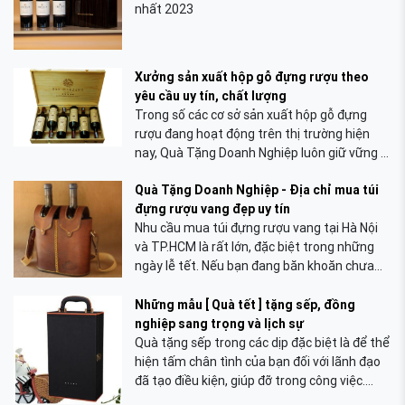
nhất 2023
Xưởng sản xuất hộp gỗ đựng rượu theo
yêu cầu uy tín, chất lượng
Trong số các cơ sở sản xuất hộp gỗ đựng
rượu đang hoạt động trên thị trường hiện
nay, Quà Tặng Doanh Nghiệp luôn giữ vững vị
trí Top đầu của mình về uy tín, chất lượng.
Quà Tặng Doanh Nghiệp - Địa chỉ mua túi
Với hơn 10 năm kinh nghiệm trong nghề,
đựng rượu vang đẹp uy tín
công ty chúng tôi cam kết mang đến cho
Nhu cầu mua túi đựng rượu vang tại Hà Nội
những sản phẩm tốt nhất cùng dịch vụ chăm
và TP.HCM là rất lớn, đặc biệt trong những
sóc khách hàng chuyên nghiệp.
ngày lễ tết. Nếu bạn đang băn khoăn chưa
biết lựa chọn địa chỉ mua túi đựng rượu vang
tại Hà Nội và TP. HCM uy tín thì hãy tham
Những mẫu [ Quà tết ] tặng sếp, đồng
khảo qua phần nội dung bài viết sau đây.
nghiệp sang trọng và lịch sự
Quà tặng sếp trong các dịp đặc biệt là để thể
hiện tấm chân tình của bạn đối với lãnh đạo
đã tạo điều kiện, giúp đỡ trong công việc.
Trong các món quà tặng nổi bật thì hộp